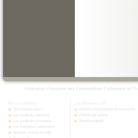
Fédération Française des Combustibles Carburants et Ch
Nous connaître
Les données clé
Qui sommes-nous ?
Données économiques de la branche
Les syndicats nationaux
Chiffres par activité
Les syndicats territoriaux
Représentativité
Les entreprises adhérentes
Missions, actions et outils