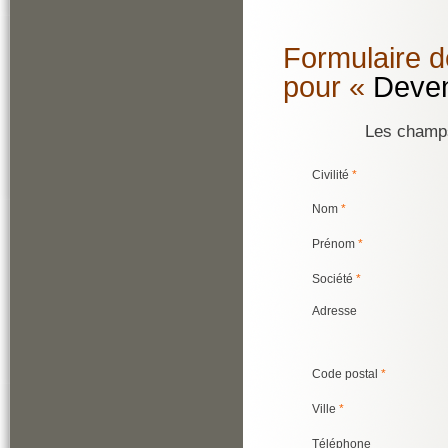
Formulaire 
pour «
Deven
Les champ
Civilité
*
Nom
*
Prénom
*
Société
*
Adresse
Code postal
*
Ville
*
Téléphone