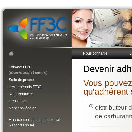
Nous connaître
L
Devenir adh
Extranet FF3C
(réservé aux adhérents)
Salle de presse
Vous pouvez 
Les adhérents FF3C
qu’adhérent s
Nous contacter
Liens utiles
distributeur 
Mentions légales
de carburant
Financement du dialogue social
Rapport annuel