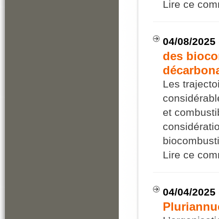
Lire ce co
04/08/2025
des bioco
décarbona
Les trajecto
considérabl
et combusti
considérati
biocombusti
Lire ce co
04/04/2025
Pluriannue