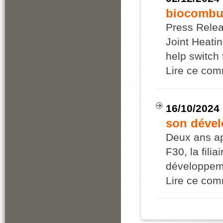
biocombus
Press Relea
Joint Heatin
help switch
Lire ce co
16/10/2024
son déve
Deux ans ap
F30, la filia
développem
Lire ce co