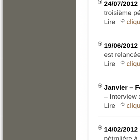
24/07/2012
troisième p
Lire
cliq
19/06/2012
est relancée
Lire
cliq
Janvier – F
– Interview
Lire
cliq
14/02/2012
pétrolière à