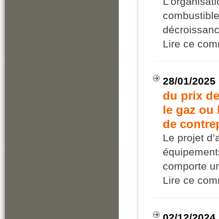
L’organisati
combustibles
décroissanc
Lire ce co
28/01/2025
du prix d
le gaz ou 
de contre
Le projet d
équipements 
comporte un
Lire ce co
02/12/2024